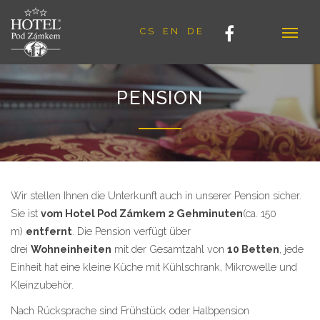
CS
EN
DE
PENSION
Wir stellen Ihnen die Unterkunft auch in unserer Pension sicher.
Sie ist
vom Hotel Pod Zámkem 2 Gehminuten
(ca. 150
m)
entfernt
. Die Pension verfügt über
drei
Wohneinheiten
mit der Gesamtzahl von
10 Betten
, jede
Einheit hat eine kleine Küche mit Kühlschrank, Mikrowelle und
Kleinzubehör.
Nach Rücksprache sind Frühstück oder Halbpension