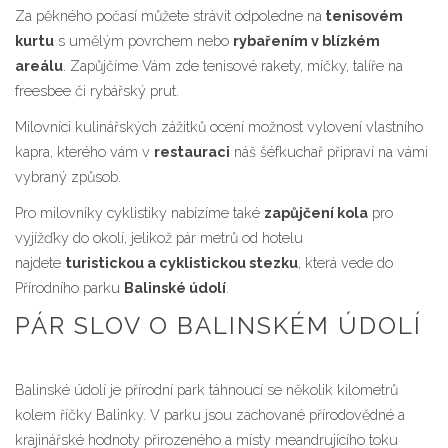
Za pěkného počasí můžete strávit odpoledne na
tenisovém
kurtu
s umělým povrchem nebo
rybařením v blízkém
areálu
. Zapůjčíme Vám zde tenisové rakety, míčky, talíře na
freesbee či rybářský prut.
Milovníci kulinářských zážitků ocení možnost vylovení vlastního
kapra, kterého vám v
restauraci
náš šéfkuchař připraví na vámi
vybraný způsob.
Pro milovníky cyklistiky nabízíme také
zapůjčení kola
pro
vyjížďky do okolí, jelikož pár metrů od hotelu
najdete
turistickou a cyklistickou stezku
, která vede do
Přírodního parku
Balinské údolí
.
PÁR SLOV O BALINSKÉM ÚDOLÍ
Balinské údolí je přírodní park táhnoucí se několik kilometrů
kolem říčky Balinky. V parku jsou zachované přírodovědné a
krajinářské hodnoty přirozeného a místy meandrujícího toku